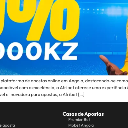
s plataforma de apostas online em Angola, destacando-se como
nabalável com a excelência, a Afribet oferece uma experiênci
l e inovadora para apostas, a Afribet […]
Casas de Apostas
Premier Bet
e aposta
Mobet Angola