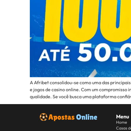
A Afribet consolidou-se como uma das principai
e jogos de casino online. Com um compromisso i
qualidade. Se você busca uma plataforma confiáve
Menu
Home
Casas d