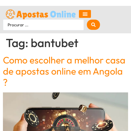
Casas de aposta
Todos Artigos
Sobre Nós
Tag:
bantubet
Como escolher a melhor casa
de apostas online em Angola
?