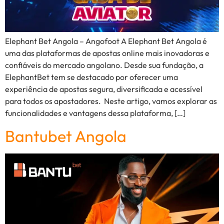
Elephant Bet Angola – Angofoot A Elephant Bet Angola é
uma das plataformas de apostas online mais inovadoras e
confiáveis do mercado angolano. Desde sua fundação, a
ElephantBet tem se destacado por oferecer uma
experiência de apostas segura, diversificada e acessível
para todos os apostadores. Neste artigo, vamos explorar as
funcionalidades e vantagens dessa plataforma, […]
Bantubet Angola