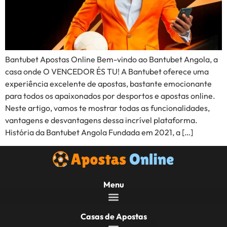
Bantubet Apostas Online Bem-vindo ao Bantubet Angola, a
casa onde O VENCEDOR ÉS TU! A Bantubet oferece uma
experiência excelente de apostas, bastante emocionante
para todos os apaixonados por desportos e apostas online.
Neste artigo, vamos te mostrar todas as funcionalidades,
vantagens e desvantagens dessa incrível plataforma.
História da Bantubet Angola Fundada em 2021, a […]
Menu
Casas de Apostas