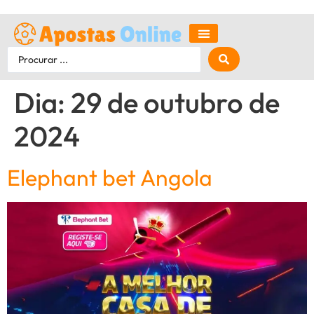
Casas de aposta
Todos Artigos
Sobre Nós
Dia:
29 de outubro de
2024
Elephant bet Angola