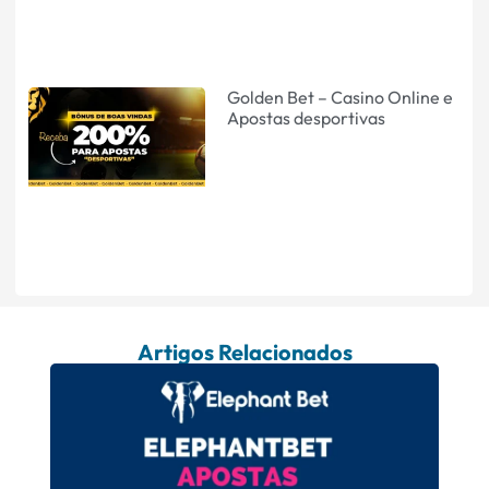
Golden Bet – Casino Online e
Apostas desportivas
Artigos Relacionados