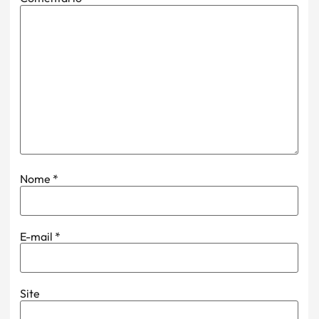
Nome
*
E-mail
*
Site