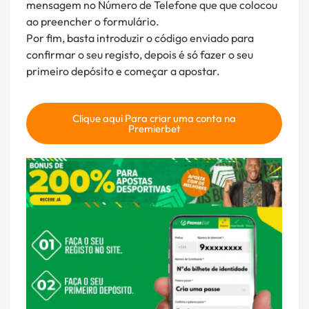
mensagem no Número de Telefone que que colocou
ao preencher o formulário.
Por fim, basta introduzir o código enviado para
confirmar o seu registo, depois é só fazer o seu
primeiro depósito e começar a apostar.
Clique aqui Para criar uma conta na
Premierbet