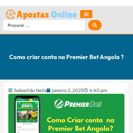
Casas de aposta
Todos Artigos
Sobre Nós
Como criar conta na Premier Bet Angola ?
Sebastião Neto
janeiro 2, 2025
4:40 pm